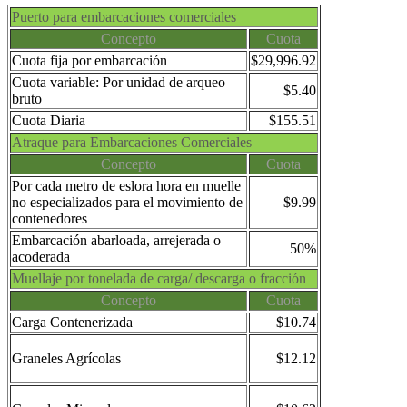
Puerto para embarcaciones comerciales
Concepto
Cuota
Cuota fija por embarcación
$29,996.92
Cuota variable: Por unidad de arqueo
$5.40
bruto
Cuota Diaria
$155.51
Atraque para Embarcaciones Comerciales
Concepto
Cuota
Por cada metro de eslora hora en muelle
no especializados para el movimiento de
$9.99
contenedores
Embarcación abarloada, arrejerada o
50%
acoderada
Muellaje por tonelada de carga/ descarga o fracción
Concepto
Cuota
Carga Contenerizada
$10.74
Graneles Agrícolas
$12.12