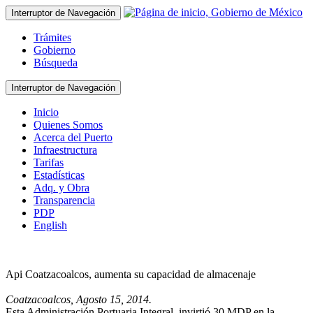
Interruptor de Navegación
Trámites
Gobierno
Búsqueda
Interruptor de Navegación
Inicio
Quienes Somos
Acerca del Puerto
Infraestructura
Tarifas
Estadísticas
Adq. y Obra
Transparencia
PDP
English
Api Coatzacoalcos, aumenta su capacidad de almacenaje
Coatzacoalcos, Agosto 15, 2014.
Esta Administración Portuaria Integral, invirtió 30 MDP en la