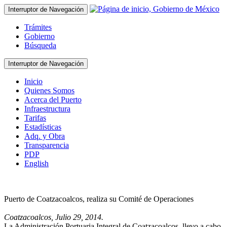
Interruptor de Navegación
Trámites
Gobierno
Búsqueda
Interruptor de Navegación
Inicio
Quienes Somos
Acerca del Puerto
Infraestructura
Tarifas
Estadísticas
Adq. y Obra
Transparencia
PDP
English
Puerto de Coatzacoalcos, realiza su Comité de Operaciones
Coatzacoalcos, Julio 29, 2014.
La Administración Portuaria Integral de Coatzacoalcos, llevo a cabo