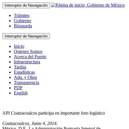
Interruptor de Navegación
Trámites
Gobierno
Búsqueda
Interruptor de Navegación
Inicio
Quienes Somos
Acerca del Puerto
Infraestructura
Tarifas
Estadísticas
Adq. y Obra
Transparencia
PDP
English
API Coatzacoalcos participa en importante foro logístico
Coatzacoalcos, Junio 4, 2014.
México, D.F., La Administración Portuaria Integral de