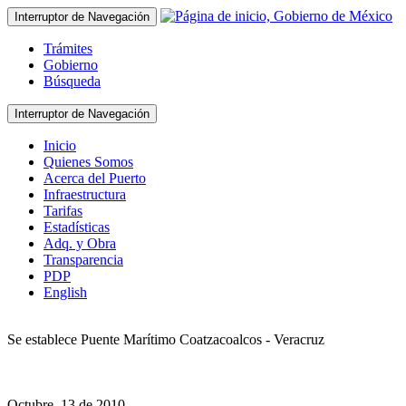
Interruptor de Navegación
Trámites
Gobierno
Búsqueda
Interruptor de Navegación
Inicio
Quienes Somos
Acerca del Puerto
Infraestructura
Tarifas
Estadísticas
Adq. y Obra
Transparencia
PDP
English
Se establece Puente Marítimo Coatzacoalcos - Veracruz
Octubre, 13 de 2010.