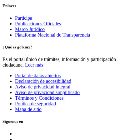
Enlaces
Participa
Publicaciones Oficiales
Marco Jurídico
Plataforma Nacional de Transparencia
¿Qué es gob.mx?
Es el portal único de trámites, información y participación
ciudadana.
Leer más
Portal de datos abiertos
Declaración de accesibilidad
Aviso de privacidad integral
Aviso de privacidad simplificado
Términos y Condiciones
Política de seguridad
Mapa de sitio
Síguenos en