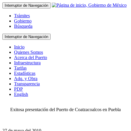
Interruptor de Navegación
Trámites
Gobierno
Búsqueda
Interruptor de Navegación
Inicio
Quienes Somos
Acerca del Puerto
Infraestructura
Tarifas
Estadísticas
Adq. y Obra
Transparencia
PDP
English
Exitosa presentación del Puerto de Coatzacoalcos en Puebla
27 de mayo del 2010